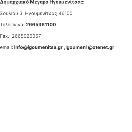
Δημαρχιακό Μέγαρο Ηγουμενίτσας:
Σουλίου 3, Ηγουμενίτσας 46100
Τηλέφωνο:
2665361100
Fax.: 2665026067
email:
info@igoumenitsa.gr
,
igoumen1@otenet.gr
Ηλεκτρονικές Υπηρεσίες
Δωρέαν Wi-Fi
Οδηγός Δικαιολογητικών
Έξυπνες Εφαρμογές
Εθελοντισμός