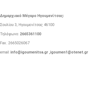
Δημαρχιακό Μέγαρο Ηγουμενίτσας:
Σουλίου 3, Ηγουμενίτσας 46100
Τηλέφωνο:
2665361100
Fax.: 2665026067
email:
info@igoumenitsa.gr
,
igoumen1@otenet.gr
Ηλεκτρονικές Υπηρεσίες
Δωρέαν Wi-Fi
Οδηγός Δικαιολογητικών