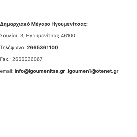
Δημαρχιακό Μέγαρο Ηγουμενίτσας:
Σουλίου 3, Ηγουμενίτσας 46100
Τηλέφωνο:
2665361100
Fax.: 2665026067
email:
info@igoumenitsa.gr
,
igoumen1@otenet.gr
Ηλεκτρονικές Υπηρεσίες
Δωρέαν Wi-Fi
Οδηγός Δικαιολογητικών