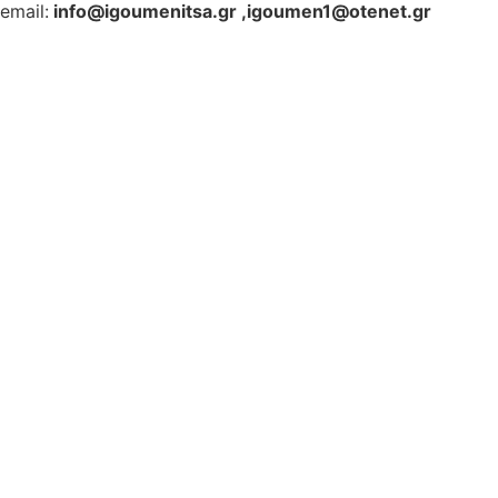
email:
info@igoumenitsa.gr
,
igoumen1@otenet.gr
Ηλεκτρονικές Υπηρεσίες
Δωρέαν Wi-Fi
Οδηγός Δικαιολογητικών
Έξυπνες Εφαρμογές
Εθελοντισμός
ΕΣΠΑ
Κέντρο Κοινότητας
Newsletter
Όροι Χρήσης