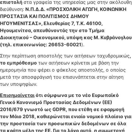
επιστολή
στα γραφεία της υπηρεσίας μας στην ακόλουθη
διεύθυνση:
Ν.Π.Δ.Δ. «ΠΡΟΣΧΟΛΙΚΗ ΑΓΩΓΗ, ΚΟΙΝΩΝΙΚΗ
ΠΡΟΣΤΑΣΙΑ ΚΑΙ ΠΟΛΙΤΙΣΜΟΣ ΔΗΜΟΥ
ΗΓΟΥΜΕΝΙΤΣΑΣ», Ελευθερίας 7, Τ.Κ. 46100,
Ηγουμενίτσα, απευθύνοντάς την στο Τμήμα
Διοικητικού – Οικονομικού, υπόψη κας Μ. Κυβράνογλου
(τηλ. επικοινωνίας: 26653-60021
).
Στην περίπτωση αποστολής των αιτήσεων ταχυδρομικώς
,
το εμπρόθεσμο
των αιτήσεων κρίνεται με βάση την
ημερομηνία που φέρει ο φάκελος αποστολής, ο οποίος
μετά την αποσφράγισή του επισυνάπτεται στην αίτηση
των υποψηφίων.
Επισημαίνεται
ότι σύμφωνα με το νέο Ευρωπαϊκό
Γενικό Κανονισμό Προστασίας Δεδομένων (ΕΕ)
2016/679 γνωστό ως
GDPR
, που ετέθη σε εφαρμογή
τον Μάιο 2018, καθιερώνεται ενιαίο νομικό πλαίσιο για
την προστασία των προσωπικών δεδομένων σε όλα
τα κράτη μέλη της ΕΕ. Για το λόγο αυτό,
η συμμετοχή