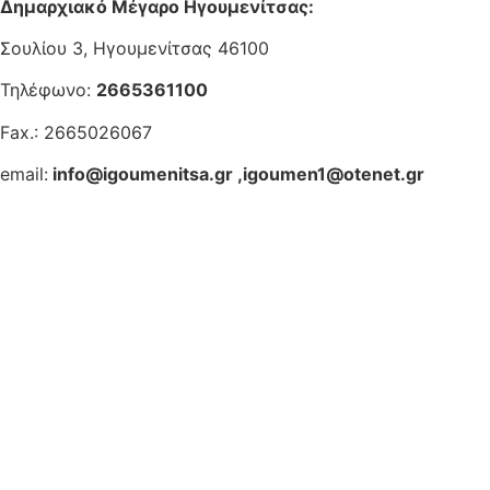
Δημαρχιακό Μέγαρο Ηγουμενίτσας:
Σουλίου 3, Ηγουμενίτσας 46100
Τηλέφωνο:
2665361100
Fax.: 2665026067
email:
info@igoumenitsa.gr
,
igoumen1@otenet.gr
Ηλεκτρονικές Υπηρεσίες
Δωρέαν Wi-Fi
Οδηγός Δικαιολογητικών
Έξυπνες Εφαρμογές
Εθελοντισμός