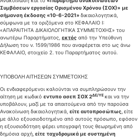
Ανακοίνωση και το
«Παράρτημα ανακοινώσεων
Συμβάσεων εργασίας Ορισμένου Χρόνου (ΣΟΧ)»
με
σήμανση έκδοσης «10-6-2021»
δικαιολογητικά,
σύμφωνα με τα οριζόμενα στο ΚΕΦΑΛΑΙΟ I:
«ΑΠΑΡΑΙΤΗΤΑ ΔΙΚΑΙΟΛΟΓΗΤΙΚΑ ΣΥΜΜΕΤΟΧΗΣ» του
ανωτέρω Παραρτήματος,
εκτός
από την Υπεύθυνη
Δήλωση του ν. 1599/1986 που αναφέρεται στο ως άνω
ΚΕΦΑΛΑΙΟ, στοιχείο 2. του Παραρτήματος αυτού.
ΥΠΟΒΟΛΗ ΑΙΤΗΣΕΩΝ ΣΥΜΜΕΤΟΧΗΣ
Οι ενδιαφερόμενοι καλούνται να συμπληρώσουν την
ΔΕ/ΥΕ
αίτηση με κωδικό
εντυπο ασεπ
ΣΟΧ 2
και να την
υποβάλουν, μαζί με τα απαιτούμενα από την παρούσα
Ανακοίνωση δικαιολογητικά,
είτε αυτοπροσώπως,
είτε
με άλλο εξουσιοδοτημένο από αυτούς πρόσωπο, εφόσον
η εξουσιοδότηση φέρει υπογραφή τους θεωρημένη από
δημόσια αρχή,
είτε
ταχυδρομικά με συστημένη