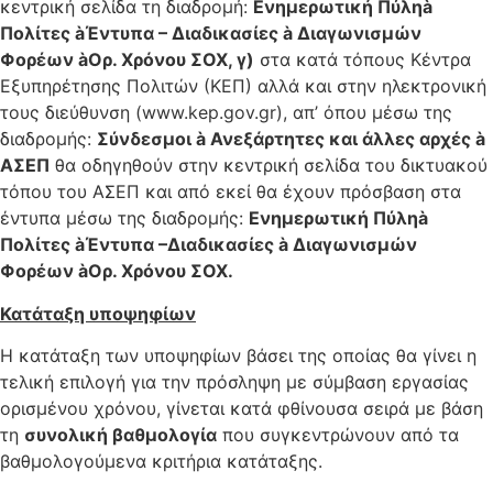
κεντρική σελίδα τη διαδρομή:
Ενημερωτική Πύλη
à
Πολίτες
à
Έντυπα – Διαδικασίες
à
Διαγωνισμών
Φορέων
à
Ορ. Χρόνου ΣΟΧ, γ)
στα κατά τόπους Κέντρα
Εξυπηρέτησης Πολιτών (ΚΕΠ) αλλά και στην ηλεκτρονική
τους διεύθυνση (www.kep.gov.gr), απ’ όπου μέσω της
διαδρομής:
Σύνδεσμοι
à
Ανεξάρτητες και άλλες αρχές
à
ΑΣΕΠ
θα οδηγηθούν στην κεντρική σελίδα του δικτυακού
τόπου του ΑΣΕΠ και από εκεί θα έχουν πρόσβαση στα
έντυπα μέσω της διαδρομής:
Ενημερωτική Πύλη
à
Πολίτες
à
Έντυπα –Διαδικασίες
à
Διαγωνισμών
Φορέων
à
Ορ. Χρόνου ΣΟΧ.
Κατάταξη υποψηφίων
Η κατάταξη των υποψηφίων βάσει της οποίας θα γίνει η
τελική επιλογή για την πρόσληψη με σύμβαση εργασίας
ορισμένου χρόνου, γίνεται κατά φθίνουσα σειρά με βάση
τη
συνολική βαθμολογία
που συγκεντρώνουν από τα
βαθμολογούμενα κριτήρια κατάταξης.