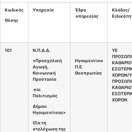
Κωδικός
Υπηρεσία
Έδρα
Κλάδος/
υπηρεσίας
Ειδικότη
Θέσης
101
Ν.Π.Δ.Δ.
ΥΕ
ΠΡΟΣΩΠΙ
«Προσχολική
Ηγουμενίτσα
ΚΑΘΑΡΙ
Αγωγή,
Π.Ε.
ΕΣΩΤΕΡΙ
Κοινωνική
Θεσπρωτίας
ΧΩΡΩΝ/Υ
Προστασία
ΠΡΟΣΩΠΙ
ΚΑΘΑΡΙ
και
ΕΣΩΤΕΡΙ
Πολιτισμός
ΧΩΡΩΝ
Δήμου
Ηγουμενίτσας»
(Για τη
στελέχωση της