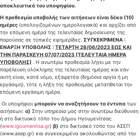
αποκλειστικά του υποψηφίου.
Η προθεσμία υποβολής των αιτήσεων είναι δέκα (10)
ημέρες
(υπολογιζομένων ημερολογιακά) και αρχίζει από
την επόμενη ημέρα της τελευταίας δημοσίευσης της
παρούσας σε τοπικές εφημερίδες.
ΣΥΓΚΕΚΡΙΜΕΝΑ :
ΕΝΑΡΞΗ ΥΠΟΒΟΛΗΣ :
ΤΕΤΑΡΤΗ 28/06/2023 ΕΩΣ ΚΑΙ
ΤΗΝ ΠΑΡΑΣΚΕΥΗ 07/07/2023 (ΤΕΛΕΥΤΑΙΑ ΗΜΕΡΑ
ΥΠΟΒΟΛΗΣ)
. Η ανωτέρω προθεσμία λήγει με την
παρέλευση ολόκληρης της τελευταίας ημέρας και εάν
αυτή είναι, κατά νόμο, εξαιρετέα (δημόσια αργία ή μη
εργάσιμη), τότε η λήξη της προθεσμίας μετατίθεται την
επόμενη εργάσιμη ημέρα.
Οι υποψήφιοι
μπορούν να αναζητήσουν τα έντυπα
των
αιτήσεων:
α)
Στην υπηρεσία μας στην ανωτέρω διεύθυνση
ή στο δικτυακό τόπο του Δήμου Ηγουμενίτσας
(
www.igoumenitsa.gr
)
β)
στο δικτυακό τόπο του ΑΣΕΠ
(www.asep.gr) και συγκεκριμένα ακολουθώντας από την