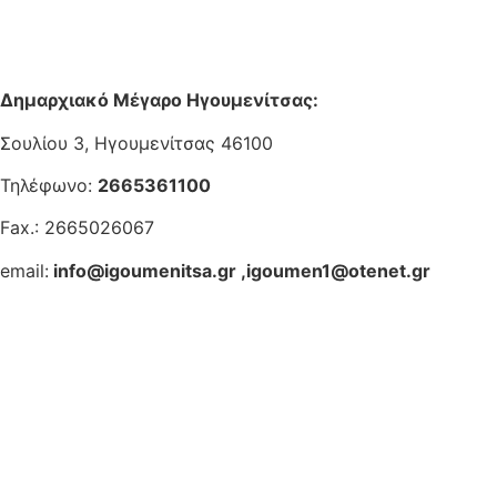
Δημαρχιακό Μέγαρο Ηγουμενίτσας:
Σουλίου 3, Ηγουμενίτσας 46100
Τηλέφωνο:
2665361100
Fax.: 2665026067
email:
info@igoumenitsa.gr
,
igoumen1@otenet.gr
Ηλεκτρονικές Υπηρεσίες
Δωρέαν Wi-Fi
Οδηγός Δικαιολογητικών