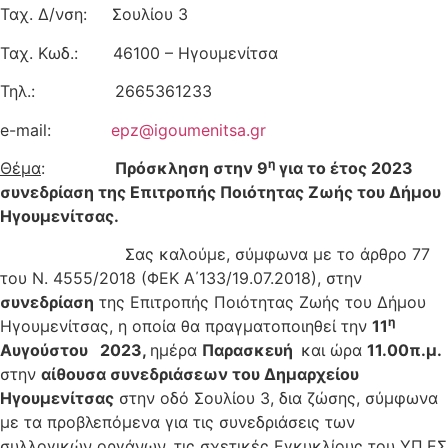
Ταχ. Δ/νση: Σουλίου 3
Ταχ. Κωδ.: 46100 – Ηγουμενίτσα
Τηλ.: 2665361233
e-mail:
epz@igoumenitsa.gr
η
Θέμα
:
Πρόσκληση στην 9
για το έτος 2023
συνεδρίαση της Επιτροπής Ποιότητας Ζωής του Δήμου
Ηγουμενίτσας.
Σας καλούμε, σύμφωνα με το άρθρο 77
του Ν. 4555/2018 (ΦΕΚ Α΄133/19.07.2018), στην
συνεδρίαση
της Επιτροπής Ποιότητας Ζωής του Δήμου
η
Ηγουμενίτσας, η οποία θα πραγματοποιηθεί την
11
Αυγούστου 2023,
ημέρα
Παρασκευή
και ώρα
11.00π.μ.
στην
αίθουσα συνεδριάσεων του Δημαρχείου
Ηγουμενίτσας
στην οδό Σουλίου 3, δια ζώσης, σύμφωνα
με τα προβλεπόμενα για τις συνεδριάσεις των
συλλογικών οργάνων, τις σχετικές Εγκυκλίους του ΥΠ.ΕΣ