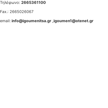
Τηλέφωνο:
2665361100
Fax.: 2665026067
email:
info@igoumenitsa.gr
,
igoumen1@otenet.gr
Ηλεκτρονικές Υπηρεσίες
Δωρέαν Wi-Fi
Οδηγός Δικαιολογητικών
Έξυπνες Εφαρμογές
Εθελοντισμός
ΕΣΠΑ
Κέντρο Κοινότητας