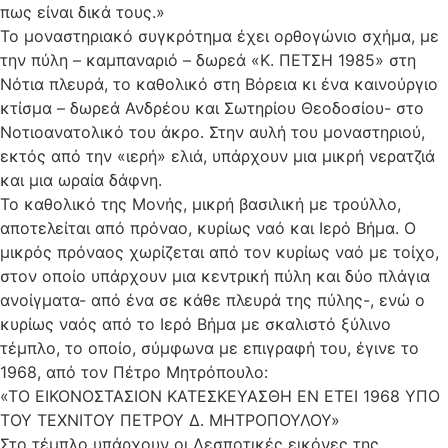
πως είναι δικά τους.»
Το μοναστηριακό συγκρότημα έχει ορθογώνιο σχήμα, με
την πύλη – καμπαναριό – δωρεά «Κ. ΠΕΤΣΗ 1985» στη
Νότια πλευρά, το καθολικό στη Βόρεια κι ένα καινούργιο
κτίσμα – δωρεά Ανδρέου και Σωτηρίου Θεοδοσίου- στο
Νοτιοανατολικό του άκρο. Στην αυλή του μοναστηριού,
εκτός από την «ιερή» ελιά, υπάρχουν μια μικρή νερατζιά
και μια ωραία δάφνη.
To καθολικό της Μονής, μικρή βασιλική με τρούλλο,
αποτελείται από πρόναο, κυρίως ναό και Ιερό Βήμα. Ο
μικρός πρόναος χωρίζεται από τον κυρίως ναό με τοίχο,
στον οποίο υπάρχουν μια κεντρική πύλη και δύο πλάγια
ανοίγματα- από ένα σε κάθε πλευρά της πύλης-, ενώ ο
κυρίως ναός από το Ιερό Βήμα με σκαλιστό ξύλινο
τέμπλο, το οποίο, σύμφωνα με επιγραφή του, έγινε το
1968, από τον Πέτρο Μητρόπουλο:
«ΤΟ ΕΙΚΟΝΟΣΤΑΣΙΟΝ ΚΑΤΕΣΚΕΥΑΣΘΗ ΕΝ ΕΤΕΙ 1968 ΥΠΟ
ΤΟΥ ΤΕΧΝΙΤΟΥ ΠΕΤΡΟΥ Δ. ΜΗΤΡΟΠΟΥΛΟΥ»
Στο τέμπλο υπάρχουν οι Δεσποτικές εικόνες της