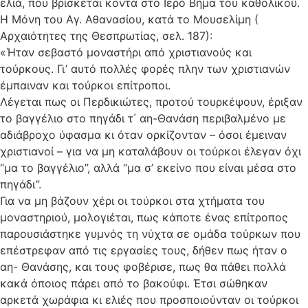
ελιά, που βρίσκεται κοντά στο Ιερό Βήμα του καθολικού.
Η Μόνη του Αγ. Αθανασίου, κατά το Μουσελίμη (
Αρχαιότητες της Θεσπρωτίας, σελ. 187):
«Ήταν σεβαστό μοναστήρι από χριστιανούς και
τούρκους. Γι’ αυτό πολλές φορές πλην των χριστιανών
έμπαιναν και τούρκοι επίτροποι.
Λέγεται πως οι Περδικιώτες, προτού τουρκέψουν, έριξαν
το βαγγέλιο στο πηγάδι τ΄ αη-Θανάση περιβαλμένο με
αδιάβροχο ύφασμα κι όταν ορκίζονταν – όσοι έμειναν
χριστιανοί – για να μη καταλάβουν οι τούρκοι έλεγαν όχι
“μα το βαγγέλιο”, αλλά “μα σ’ εκείνο που είναι μέσα στο
πηγάδι”.
Για να μη βάζουν χέρι οι τούρκοι στα χτήματα του
μοναστηριού, μολογιέται, πως κάποτε ένας επίτροπος
παρουσιάστηκε γυμνός τη νύχτα σε ομάδα τούρκων που
επέστρεφαν από τις εργασίες τους, δήθεν πως ήταν ο
αη- Θανάσης, και τους φοβέρισε, πως θα πάθει πολλά
κακά όποιος πάρει από το βακούφι. Έτσι σώθηκαν
αρκετά χωράφια κι ελιές που προσποιούνταν οι τούρκοι