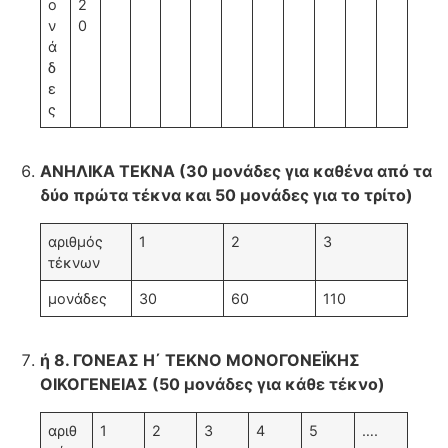
ο
2
ν
0
ά
δ
ε
ς
ΑΝΗΛΙΚΑ ΤΕΚΝΑ (30 μονάδες για καθένα από τα
δύο πρώτα τέκνα και 50 μονάδες για το τρίτο)
αριθμός
1
2
3
τέκνων
μονάδες
30
60
110
ή 8. ΓΟΝΕΑΣ Η΄ ΤΕΚΝΟ ΜΟΝΟΓΟΝΕΪΚΗΣ
ΟΙΚΟΓΕΝΕΙΑΣ (50 μονάδες για κάθε τέκνο)
αριθ
1
2
3
4
5
….