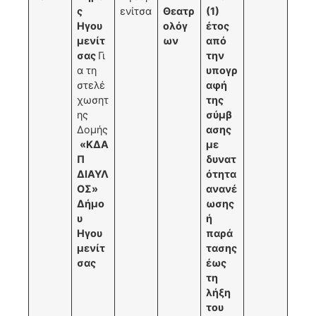
ς
ενίτσα
Θεατρ
(1)
Ηγου
ολόγ
έτος
μενίτ
ων
από
σας
Γι
την
α τη
υπογρ
στελέ
αφή
χωσητ
της
ης
σύμβ
Δομής
ασης
«ΚΔΑ
με
Π
δυνατ
ΔΙΑΥΛ
ότητα
ΟΣ»
ανανέ
Δήμο
ωσης
υ
ή
Ηγου
παρά
μενίτ
τασης
σας
έως
τη
λήξη
του