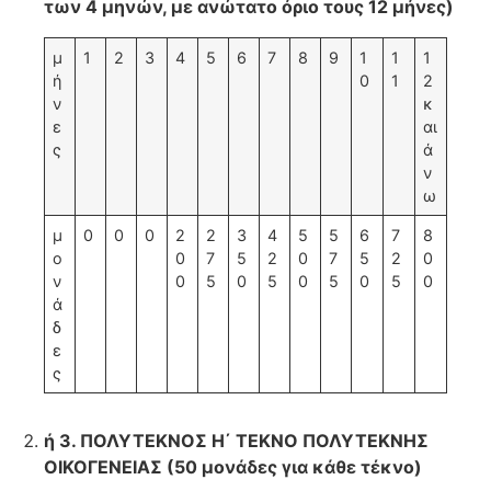
των 4 μηνών, με ανώτατο όριο τους 12 μήνες)
μ
1
2
3
4
5
6
7
8
9
1
1
1
ή
0
1
2
ν
κ
ε
αι
ς
ά
ν
ω
μ
0
0
0
2
2
3
4
5
5
6
7
8
ο
0
7
5
2
0
7
5
2
0
ν
0
5
0
5
0
5
0
5
0
ά
δ
ε
ς
ή 3. ΠΟΛΥΤΕΚΝΟΣ Η΄ ΤΕΚΝΟ ΠΟΛΥΤΕΚΝΗΣ
ΟΙΚΟΓΕΝΕΙΑΣ (50 μονάδες για κάθε τέκνο)