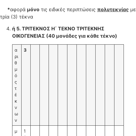
*
αφορά
μόνο
τις ειδικές περιπτώσεις
πολυτεκνίας
με
τρία (3) τέκνα
ή 5. ΤΡΙΤΕΚΝΟΣ Η΄ ΤΕΚΝΟ ΤΡΙΤΕΚΝΗΣ
ΟΙΚΟΓΕΝΕΙΑΣ (40 μονάδες για κάθε τέκνο)
α
3
ρι
θ
μ
ό
ς
τ
έ
κ
ν
ω
ν
μ
1