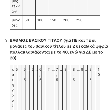
μός
τέκν
ων
μονά
50
100
150
200
250
….
δες
ΒΑΘΜΟΣ ΒΑΣΙΚΟΥ ΤΙΤΛΟΥ (για ΠΕ και ΤΕ οι
μονάδες του βασικού τίτλου με 2 δεκαδικά ψηφία
πολλαπλασιάζονται με το 40, ενώ για ΔΕ με το
20)
κ
5
…
5
…
6
…
6
…
7
…
7
…
8
…
8
…
9
…
9
…
1
α
,
,
,
,
,
0
τ
5
5
5
5
5
η
γ
ο
ρ
ί