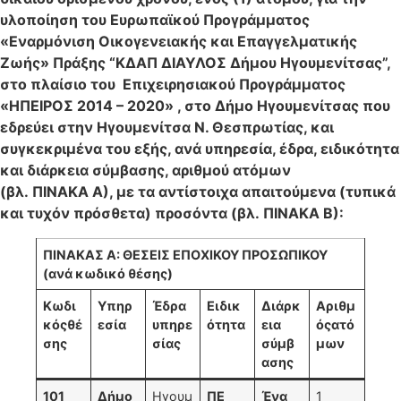
υλοποίηση του Ευρωπαϊκού Προγράμματος
«Εναρμόνιση Οικογενειακής και Επαγγελματικής
Ζωής» Πράξης “ΚΔΑΠ ΔΙΑΥΛΟΣ Δήμου Ηγουμενίτσας”,
στο πλαίσιο του Επιχειρησιακού Προγράμματος
«ΗΠΕΙΡΟΣ 2014 – 2020» , στο Δήμο Ηγουμενίτσας που
εδρεύει στην Ηγουμενίτσα Ν. Θεσπρωτίας, και
συγκεκριμένα του εξής, ανά υπηρεσία, έδρα, ειδικότητα
και διάρκεια σύμβασης, αριθμού ατόμων
(βλ. ΠΙΝΑΚΑ Α), με τα αντίστοιχα απαιτούμενα (τυπικά
και τυχόν πρόσθετα) προσόντα (βλ. ΠΙΝΑΚΑ Β):
ΠΙΝΑΚΑΣ Α: ΘΕΣΕΙΣ ΕΠΟΧΙΚΟΥ ΠΡΟΣΩΠΙΚΟΥ
(ανά κωδικό θέσης)
Κωδι
Υπηρ
Έδρα
Ειδικ
Διάρκ
Αριθμ
κός
θέ
εσία
υπηρε
ότητα
εια
ός
ατό
σης
σίας
σύμβ
μων
ασης
101
Δήμο
Ηγουμ
ΠΕ
Ένα
1