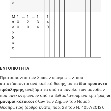
ς
Μ
1
…
1
…
1
…
1
…
ο
0
2
3
4
ν
0
0
4
0
ά
δ
ε
ς
ΕΝΤΟΠΙΟΤΗΤΑ
Προτάσσονται των λοιπών υποψηφίων, που
κατατάσσονται ανά κωδικό θέσης, με τα
ίδια προσόντα
πρόσληψης,
ανεξάρτητα από το σύνολο των μονάδων
που συγκεντρώνουν από τα βαθμολογούμενα κριτήρια,
οι
μόνιμοι κάτοικοι
όλων των Δήμων του Νομού
Θεσπρωτίας (άρθρο ένατο, παρ. 28 του Ν. 4057/2012).