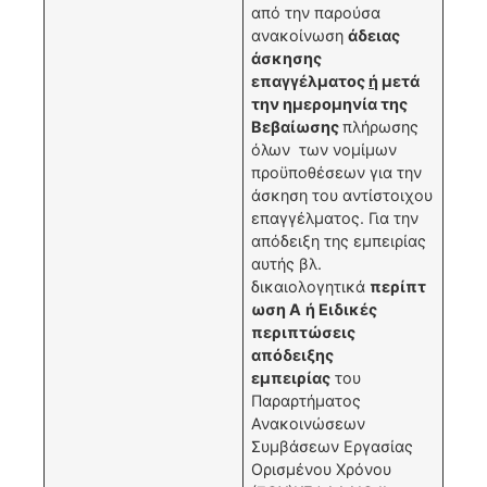
από την παρούσα
ανακοίνωση
άδειας
άσκησης
επαγγέλματος
ή
μετά
την ημερομηνία της
Βεβαίωσης
πλήρωσης
όλων των νομίμων
προϋποθέσεων για την
άσκηση του αντίστοιχου
επαγγέλματος. Για την
απόδειξη της εμπειρίας
αυτής βλ.
δικαιολογητικά
περίπτ
ωση Α
ή Ειδικές
περιπτώσεις
απόδειξης
εμπειρίας
του
Παραρτήματος
Ανακοινώσεων
Συμβάσεων Εργασίας
Ορισμένου Χρόνου