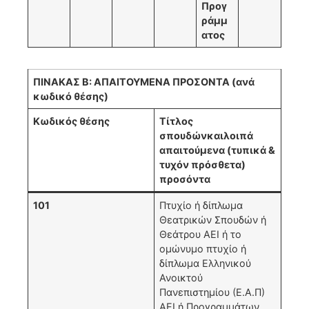
Προγ
ράμμ
ατος
ΠΙΝΑΚΑΣ Β: ΑΠΑΙΤΟΥΜΕΝΑ ΠΡΟΣΟΝΤΑ (ανά
κωδικό θέσης)
Κωδικός θέσης
Τίτλος
σπουδών
και
λοιπά
απαιτούμενα (τυπικά &
τυχόν πρόσθετα)
προσόντα
101
Πτυχίο ή δίπλωμα
Θεατρικών Σπουδών ή
Θεάτρου ΑΕΙ ή το
ομώνυμο πτυχίο ή
δίπλωμα Ελληνικού
Ανοικτού
Πανεπιστημίου (Ε.Α.Π)
ΑΕΙ ή Προγραμμάτων