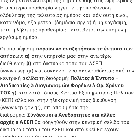
τυχόν μεταγενέστερη της δημοσίευσης στις εφημερίδες.
Η ανωτέρω προθεσμία λήγει με την παρέλευση
ολόκληρης της τελευταίας ημέρας και εάν αυτή είναι,
κατά νόμο, εξαιρετέα (δημόσια αργία) ή μη εργάσιμη,
τότε η λήξη της προθεσμίας μετατίθεται την επόμενη
εργάσιμη ημέρα.
Οι υποψήφιοι
μπορούν να αναζητήσουν τα έντυπα
των
αιτήσεων:
α)
στην υπηρεσία μας στην ανωτέρω
διεύθυνση·
β)
στο δικτυακό τόπο του ΑΣΕΠ
(www.asep.gr) και συγκεκριμένα ακολουθώντας από την
κεντρική σελίδα τη διαδρομή:
Πολίτες
à
Έντυπα –
Διαδικασίες
à
Διαγωνισμών Φορέων
à
Ορ. Χρόνου
ΣΟΧ
γ)
στα κατά τόπους Κέντρα Εξυπηρέτησης Πολιτών
(ΚΕΠ) αλλά και στην ηλεκτρονική τους διεύθυνση
(www.kep.gov.gr), απ’ όπου μέσω της
διαδρομής:
Σύνδεσμοι
à
Ανεξάρτητες και άλλες
αρχές
à
ΑΣΕΠ
θα οδηγηθούν στην κεντρική σελίδα του
δικτυακού τόπου του ΑΣΕΠ και από εκεί θα έχουν
πρόσβαση στα έντυπα μέσω της