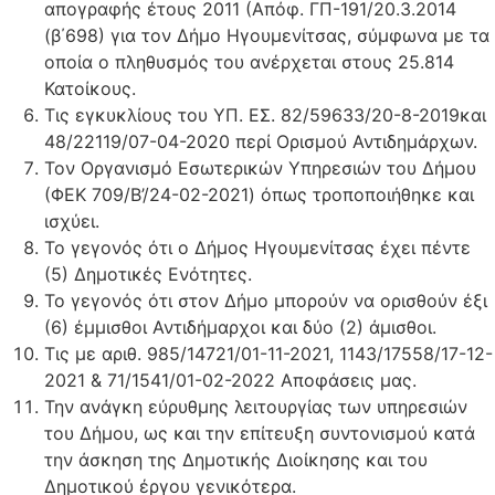
απογραφής έτους 2011 (Απόφ. ΓΠ-191/20.3.2014
(β΄698) για τον Δήμο Ηγουμενίτσας, σύμφωνα με τα
οποία ο πληθυσμός του ανέρχεται στους 25.814
Κατοίκους.
Τις εγκυκλίους του ΥΠ. ΕΣ. 82/59633/20-8-2019και
48/22119/07-04-2020 περί Ορισμού Αντιδημάρχων.
Τον Οργανισμό Εσωτερικών Υπηρεσιών του Δήμου
(ΦΕΚ 709/B’/24-02-2021) όπως τροποποιήθηκε και
ισχύει.
Το γεγονός ότι ο Δήμος Ηγουμενίτσας έχει πέντε
(5) Δημοτικές Ενότητες.
Το γεγονός ότι στον Δήμο μπορούν να ορισθούν έξι
(6) έμμισθοι Αντιδήμαρχοι και δύο (2) άμισθοι.
Τις με αριθ. 985/14721/01-11-2021, 1143/17558/17-12-
2021 & 71/1541/01-02-2022 Αποφάσεις μας.
Την ανάγκη εύρυθμης λειτουργίας των υπηρεσιών
του Δήμου, ως και την επίτευξη συντονισμού κατά
την άσκηση της Δημοτικής Διοίκησης και του
Δημοτικού έργου γενικότερα.