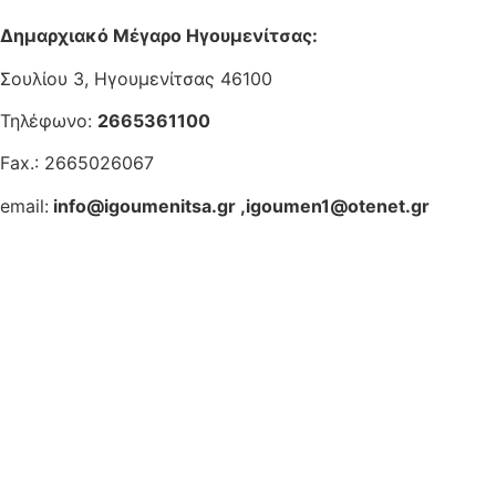
Δημαρχιακό Μέγαρο Ηγουμενίτσας:
Σουλίου 3, Ηγουμενίτσας 46100
Τηλέφωνο:
2665361100
Fax.: 2665026067
email:
info@igoumenitsa.gr
,
igoumen1@otenet.gr
Ηλεκτρονικές Υπηρεσίες
Δωρέαν Wi-Fi
Οδηγός Δικαιολογητικών
Έξυπνες Εφαρμογές