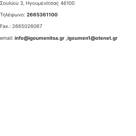
Σουλίου 3, Ηγουμενίτσας 46100
Τηλέφωνο:
2665361100
Fax.: 2665026067
email:
info@igoumenitsa.gr
,
igoumen1@otenet.gr
Ηλεκτρονικές Υπηρεσίες
Δωρέαν Wi-Fi
Οδηγός Δικαιολογητικών
Έξυπνες Εφαρμογές
Εθελοντισμός
ΕΣΠΑ