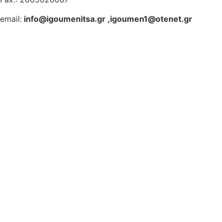
email:
info@igoumenitsa.gr
,
igoumen1@otenet.gr
Ηλεκτρονικές Υπηρεσίες
Δωρέαν Wi-Fi
Οδηγός Δικαιολογητικών
Έξυπνες Εφαρμογές
Εθελοντισμός
ΕΣΠΑ
Κέντρο Κοινότητας
Newsletter