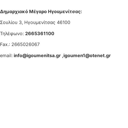
Δημαρχιακό Μέγαρο Ηγουμενίτσας:
Σουλίου 3, Ηγουμενίτσας 46100
Τηλέφωνο:
2665361100
Fax.: 2665026067
email:
info@igoumenitsa.gr
,
igoumen1@otenet.gr
Ηλεκτρονικές Υπηρεσίες
Δωρέαν Wi-Fi
Οδηγός Δικαιολογητικών
Έξυπνες Εφαρμογές