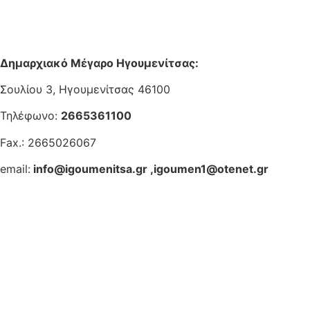
Δημαρχιακό Μέγαρο Ηγουμενίτσας:
Σουλίου 3, Ηγουμενίτσας 46100
Τηλέφωνο:
2665361100
Fax.: 2665026067
email:
info@igoumenitsa.gr
,
igoumen1@otenet.gr
Ηλεκτρονικές Υπηρεσίες
Δωρέαν Wi-Fi
Οδηγός Δικαιολογητικών