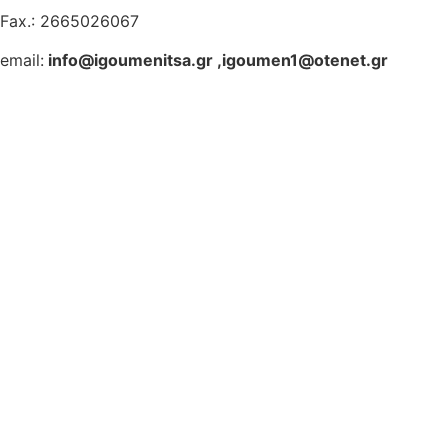
Fax.: 2665026067
email:
info@igoumenitsa.gr
,
igoumen1@otenet.gr
Ηλεκτρονικές Υπηρεσίες
Δωρέαν Wi-Fi
Οδηγός Δικαιολογητικών
Έξυπνες Εφαρμογές
Εθελοντισμός
ΕΣΠΑ
Κέντρο Κοινότητας