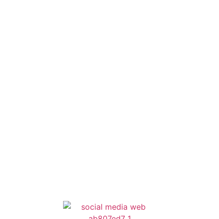
Οδηγός Δικαιολογητικών
Έξυπνες Εφαρμογές
Εθελοντισμός
ΕΣΠΑ
Κέντρο Κοινότητας
Newsletter
Όροι Χρήσης
Δήλωση Προσβασιμότητας