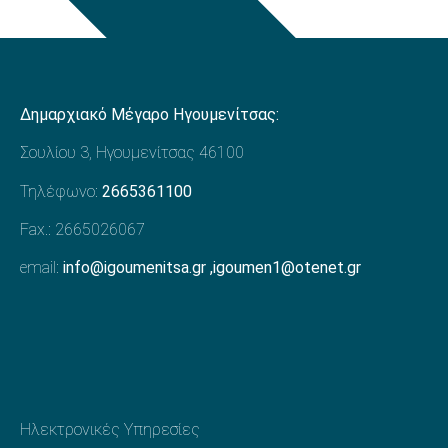
Δημαρχιακό Μέγαρο Ηγουμενίτσας:
Σουλίου 3, Ηγουμενίτσας 46100
Τηλέφωνο:
2665361100
Fax.: 2665026067
email:
info@igoumenitsa.gr
,
igoumen1@otenet.gr
Προηγούμενο
Ηλεκτρονικές Υπηρεσίες
Επόμενο