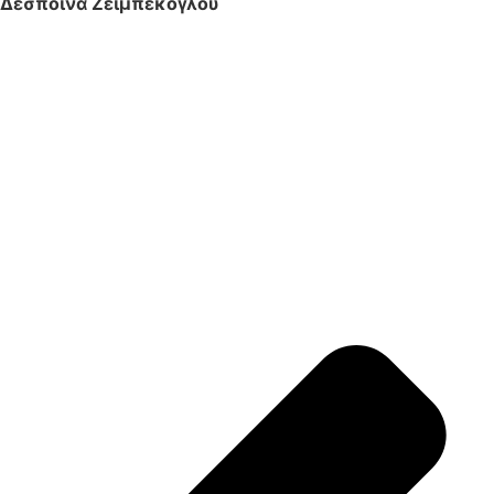
Δέσποινα Ζεϊμπέκογλου