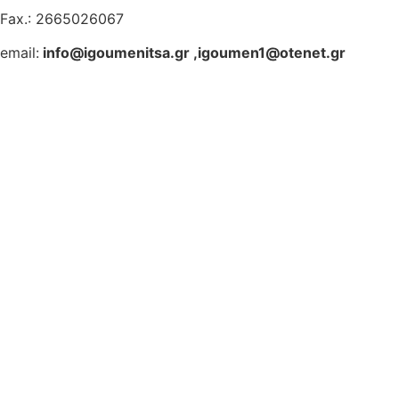
Fax.: 2665026067
email:
info@igoumenitsa.gr
,
igoumen1@otenet.gr
Ηλεκτρονικές Υπηρεσίες
Δωρέαν Wi-Fi
Οδηγός Δικαιολογητικών
Έξυπνες Εφαρμογές
Εθελοντισμός
ΕΣΠΑ
Κέντρο Κοινότητας