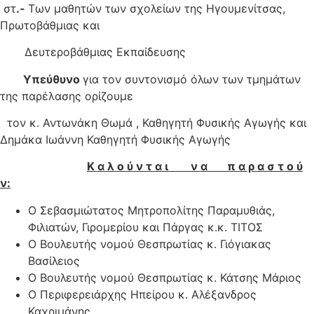
στ
.-
Των μαθητών των σχολείων της Ηγουμενίτσας,
Πρωτοβάθμιας και
Δευτεροβάθμιας Εκπαίδευσης
Υπεύθυνο
για τον συντονισμό όλων των τμημάτων
της παρέλασης ορίζουμε
τον κ. Αντωνάκη Θωμά , Καθηγητή Φυσικής Αγωγής και
Δημάκα Ιωάννη Καθηγητή Φυσικής Αγωγής
Κ α λ ο ύ ν τ α ι ν α π α ρ α σ τ ο ύ
ν:
Ο Σεβασμιώτατος Μητροπολίτης Παραμυθιάς,
Φιλιατών, Γιρομερίου και Πάργας κ.κ. ΤΙΤΟΣ
Ο Βουλευτής νομού Θεσπρωτίας κ. Γιόγιακας
Βασίλειος
Ο Βουλευτής νομού Θεσπρωτίας κ. Κάτσης Μάριος
Ο Περιφερειάρχης Ηπείρου κ. Αλέξανδρος
Καχριμάνης