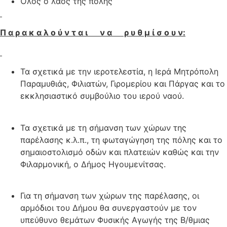
Όλος ο λαός της πόλης
Π α ρ α κ α λ ο ύ ν τ α ι ν α ρ υ θ μ ί σ ο υ ν:
Τα σχετικά με την ιεροτελεστία, η Ιερά Μητρόπολη
Παραμυθιάς, Φιλιατών, Γιρομερίου και Πάργας και το
εκκλησιαστικό συμβούλιο του ιερού ναού.
Τα σχετικά με τη σήμανση των χώρων της
παρέλασης κ.λ.π., τη φωταγώγηση της πόλης και το
σημαιοστολισμό οδών και πλατειών καθώς και την
Φιλαρμονική, ο Δήμος Ηγουμενίτσας.
Για τη σήμανση των χώρων της παρέλασης, οι
αρμόδιοι του Δήμου θα συνεργαστούν με τον
υπεύθυνο θεμάτων Φυσικής Αγωγής της Β/θμιας