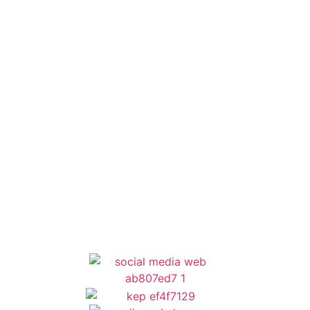
Έξυπνες Εφαρμογές
Εθελοντισμός
ΕΣΠΑ
Κέντρο Κοινότητας
Newsletter
Όροι Χρήσης
Δήλωση Προσβασιμότητας