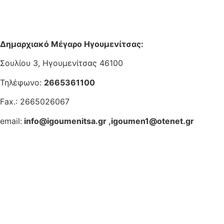
Δημαρχιακό Μέγαρο Ηγουμενίτσας:
Σουλίου 3, Ηγουμενίτσας 46100
Τηλέφωνο:
2665361100
Fax.: 2665026067
email:
info@igoumenitsa.gr
,
igoumen1@otenet.gr
Ηλεκτρονικές Υπηρεσίες
Δωρέαν Wi-Fi
Οδηγός Δικαιολογητικών