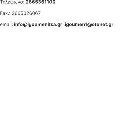
Τηλέφωνο:
2665361100
Fax.: 2665026067
email:
info@igoumenitsa.gr
,
igoumen1@otenet.gr
Ηλεκτρονικές Υπηρεσίες
Δωρέαν Wi-Fi
Οδηγός Δικαιολογητικών
Έξυπνες Εφαρμογές
Εθελοντισμός
ΕΣΠΑ
Κέντρο Κοινότητας