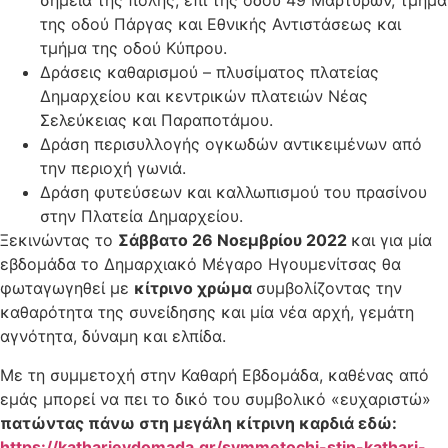
σημεία της πόλης, επί της οδού 49 Μαρτύρων, τμήμα
της οδού Πάργας και Εθνικής Αντιστάσεως και
τμήμα της οδού Κύπρου.
Δράσεις καθαρισμού – πλυσίματος πλατείας
Δημαρχείου και κεντρικών πλατειών Νέας
Σελεύκειας και Παραποτάμου.
Δράση περισυλλογής ογκωδών αντικειμένων από
την περιοχή γωνιά.
Δράση φυτεύσεων και καλλωπισμού του πρασίνου
στην Πλατεία Δημαρχείου.
Ξεκινώντας το
Σάββατο 26 Νοεμβρίου 2022
και για μία
εβδομάδα το Δημαρχιακό Μέγαρο Ηγουμενίτσας θα
φωταγωγηθεί με
κίτρινο χρώμα
συμβολίζοντας την
καθαρότητα της συνείδησης και μία νέα αρχή, γεμάτη
αγνότητα, δύναμη και ελπίδα.
Με τη συμμετοχή στην Καθαρή Εβδομάδα, καθένας από
εμάς μπορεί να πει το δικό του συμβολικό «ευχαριστώ»
πατώντας πάνω στη μεγάλη κίτρινη καρδιά εδώ:
https://katharievdomada.gr/symmetochi-stin-kathari-