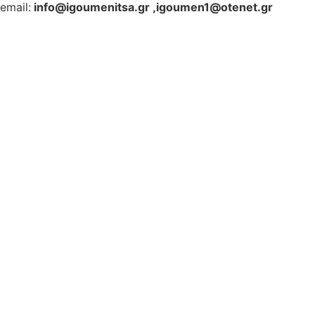
email:
info@igoumenitsa.gr
,
igoumen1@otenet.gr
Ηλεκτρονικές Υπηρεσίες
Δωρέαν Wi-Fi
Οδηγός Δικαιολογητικών
Έξυπνες Εφαρμογές
Εθελοντισμός
ΕΣΠΑ
Κέντρο Κοινότητας
Newsletter
Όροι Χρήσης