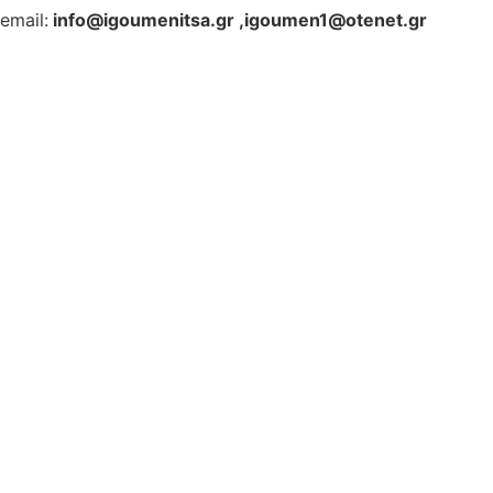
email:
info@igoumenitsa.gr
,
igoumen1@otenet.gr
Ηλεκτρονικές Υπηρεσίες
Δωρέαν Wi-Fi
Οδηγός Δικαιολογητικών
Έξυπνες Εφαρμογές
Εθελοντισμός
ΕΣΠΑ
Κέντρο Κοινότητας
Newsletter
Όροι Χρήσης