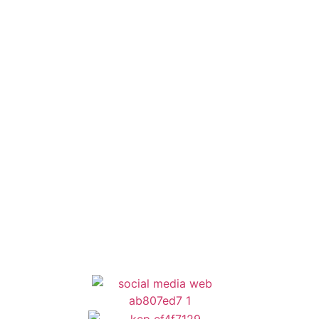
Οδηγός Δικαιολογητικών
Έξυπνες Εφαρμογές
Εθελοντισμός
ΕΣΠΑ
Κέντρο Κοινότητας
Newsletter
Όροι Χρήσης
Δήλωση Προσβασιμότητας