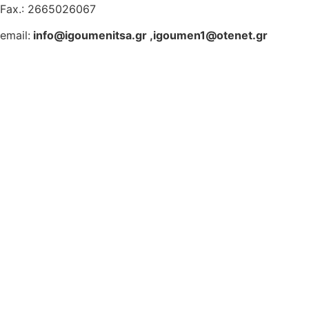
Fax.: 2665026067
email:
info@igoumenitsa.gr
,
igoumen1@otenet.gr
Ηλεκτρονικές Υπηρεσίες
Δωρέαν Wi-Fi
Οδηγός Δικαιολογητικών
Έξυπνες Εφαρμογές
Εθελοντισμός
ΕΣΠΑ
Κέντρο Κοινότητας
Newsletter