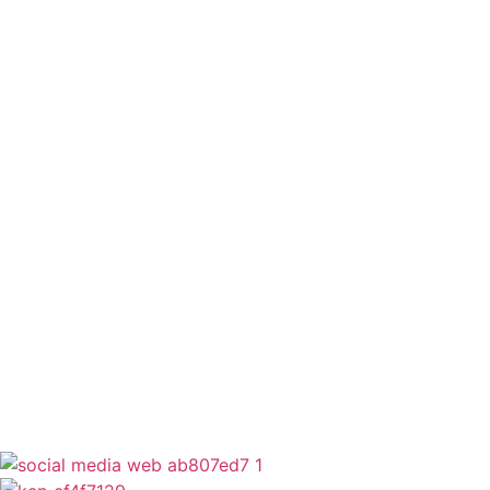
Δωρέαν Wi-Fi
Οδηγός Δικαιολογητικών
Έξυπνες Εφαρμογές
Εθελοντισμός
ΕΣΠΑ
Κέντρο Κοινότητας
Newsletter
Όροι Χρήσης
Δήλωση Προσβασιμότητας