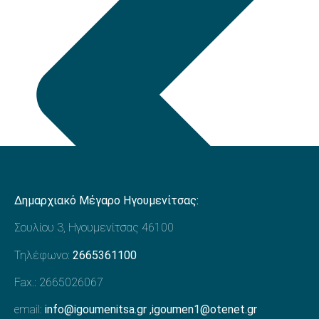
Δημαρχιακό Μέγαρο Ηγουμενίτσας:
Σουλίου 3, Ηγουμενίτσας 46100
Τηλέφωνο:
2665361100
Fax.: 2665026067
email:
info@igoumenitsa.gr
,
igoumen1@otenet.gr