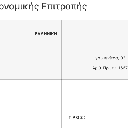
ονομικής Επιτροπής
ΚΗ
Ηγουμενίτσα, 03 Δεκε
Αριθ. Πρωτ.: 1667
Π Ρ Ο Σ :