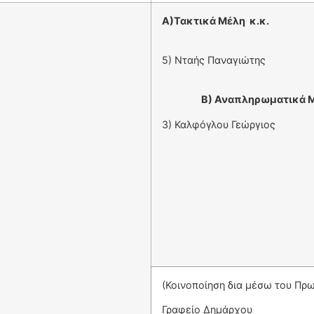
Α)Τακτικά Μέλη κ.κ.
1)
3) Γ
5) Νταή
Β) Αναπληρωματικά Μ
3) Καλφόγλου Γεώργιος
(Κοινοποίηση δια μέσω του Πρ
Γραφείο Δημ