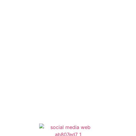
Οδηγός Δικαιολογητικών
Έξυπνες Εφαρμογές
Εθελοντισμός
ΕΣΠΑ
Κέντρο Κοινότητας
Newsletter
Όροι Χρήσης
Δήλωση Προσβασιμότητας