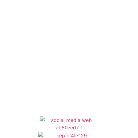
Οδηγός Δικαιολογητικών
Έξυπνες Εφαρμογές
Εθελοντισμός
ΕΣΠΑ
Κέντρο Κοινότητας
Newsletter
Όροι Χρήσης
Δήλωση Προσβασιμότητας