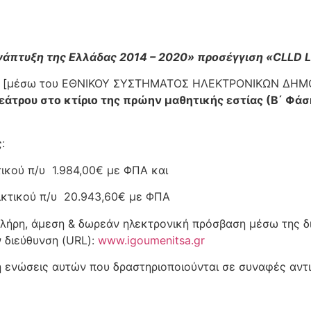
άπτυξη της Ελλάδας 2014 – 2020» προσέγγιση «CLLD L
μό [μέσω του ΕΘΝΙΚΟΥ ΣΥΣΤΗΜΑΤΟΣ ΗΛΕΚΤΡΟΝΙΚΩΝ ΔΗΜΟΣ
εάτρου στο κτίριο της πρώην μαθητικής εστίας (Β΄ Φάσ
ς:
ικού π/υ 1.984,00€ με ΦΠΑ και
ικτικού π/υ 20.943,60€ με ΦΠΑ
 πλήρη, άμεση & δωρεάν ηλεκτρονική πρόσβαση μέσω της 
 διεύθυνση (URL):
www.igoumenitsa.gr
ενώσεις αυτών που δραστηριοποιούνται σε συναφές αντικ