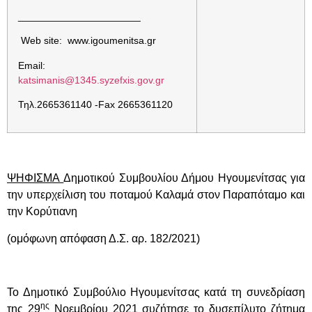
______________________
Web site: www.igoumenitsa.gr
Email:
katsimanis@1345.syzefxis.gov.gr
Τηλ.2665361140 -Fax 2665361120
ΨΗΦΙΣΜΑ
Δημοτικού Συμβουλίου Δήμου Ηγουμενίτσας για
την υπερχείλιση του ποταμού Καλαμά στον Παραπόταμο και
την Κορύτιανη
(ομόφωνη απόφαση Δ.Σ. αρ. 182/2021)
Το Δημοτικό Συμβούλιο Ηγουμενίτσας κατά τη συνεδρίαση
ης
της 29
Νοεμβρίου 2021 συζήτησε το δυσεπίλυτο ζήτημα