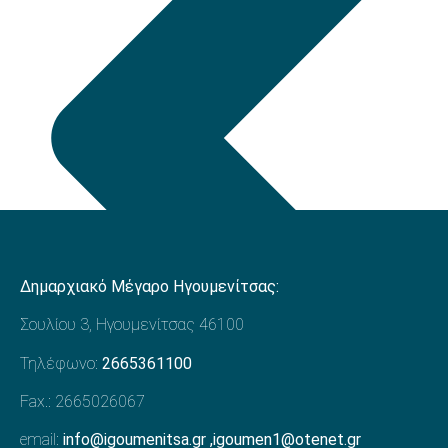
Δημαρχιακό Μέγαρο Ηγουμενίτσας:
Σουλίου 3, Ηγουμενίτσας 46100
Τηλέφωνο:
2665361100
Fax.: 2665026067
email:
info@igoumenitsa.gr
,
igoumen1@otenet.gr