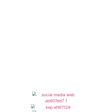
Έξυπνες Εφαρμογές
Εθελοντισμός
ΕΣΠΑ
Κέντρο Κοινότητας
Newsletter
Όροι Χρήσης
Δήλωση Προσβασιμότητας