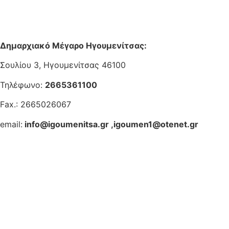
Δημαρχιακό Μέγαρο Ηγουμενίτσας:
Σουλίου 3, Ηγουμενίτσας 46100
Τηλέφωνο:
2665361100
Fax.: 2665026067
email:
info@igoumenitsa.gr
,
igoumen1@otenet.gr
Ηλεκτρονικές Υπηρεσίες
Δωρέαν Wi-Fi
Οδηγός Δικαιολογητικών