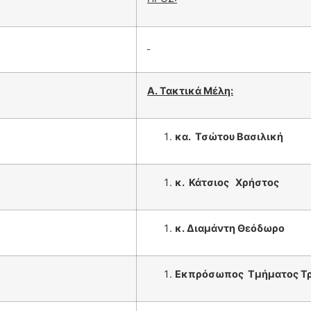
Α. Τακτικά Μέλη:
κα.
Τ
σώτου Βασιλική
κ.
Κάτσιος Χρήστος
κ. Διαμάντη Θεόδωρο
Εκπρόσωπος
Τμήματος Τ