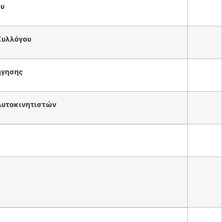
ου
Συλλόγου
γησης
υτοκινητιστών