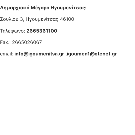
Δημαρχιακό Μέγαρο Ηγουμενίτσας:
Σουλίου 3, Ηγουμενίτσας 46100
Τηλέφωνο:
2665361100
Fax.: 2665026067
email:
info@igoumenitsa.gr
,
igoumen1@otenet.gr
Ηλεκτρονικές Υπηρεσίες
Δωρέαν Wi-Fi
Οδηγός Δικαιολογητικών
Έξυπνες Εφαρμογές