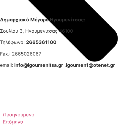
Δημαρχιακό Μέγαρο Ηγουμενίτσας:
Σουλίου 3, Ηγουμενίτσας 46100
Τηλέφωνο:
2665361100
Fax.: 2665026067
email:
info@igoumenitsa.gr
,
igoumen1@otenet.gr
Ηλεκτρονικές Υπηρεσίες
Δωρέαν Wi-Fi
Προηγούμενο
Επόμενο
Οδηγός Δικαιολογητικών