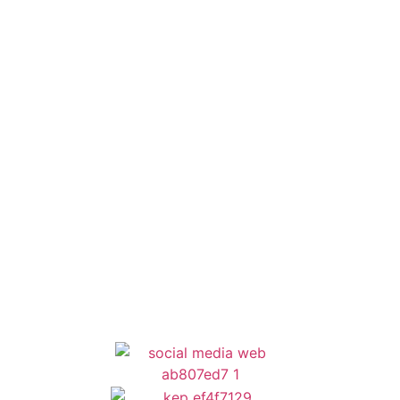
Οδηγός Δικαιολογητικών
Έξυπνες Εφαρμογές
Εθελοντισμός
ΕΣΠΑ
Κέντρο Κοινότητας
Newsletter
Όροι Χρήσης
Δήλωση Προσβασιμότητας