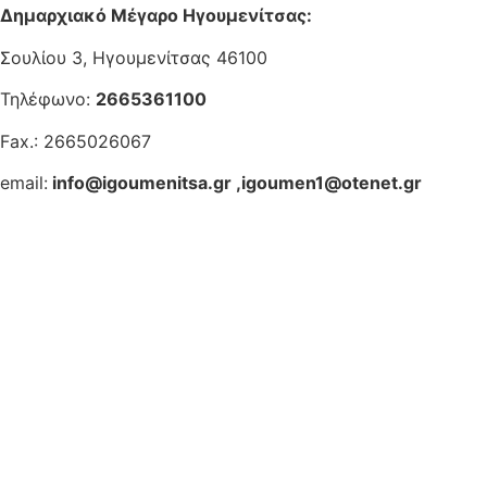
Δημαρχιακό Μέγαρο Ηγουμενίτσας:
Σουλίου 3, Ηγουμενίτσας 46100
Τηλέφωνο:
2665361100
Fax.: 2665026067
email:
info@igoumenitsa.gr
,
igoumen1@otenet.gr
Ηλεκτρονικές Υπηρεσίες
Δωρέαν Wi-Fi
Οδηγός Δικαιολογητικών
Έξυπνες Εφαρμογές
Εθελοντισμός