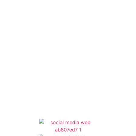
Οδηγός Δικαιολογητικών
Έξυπνες Εφαρμογές
Εθελοντισμός
ΕΣΠΑ
Κέντρο Κοινότητας
Newsletter
Όροι Χρήσης
Δήλωση Προσβασιμότητας