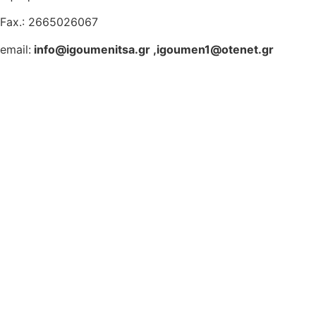
Fax.: 2665026067
email:
info@igoumenitsa.gr
,
igoumen1@otenet.gr
Ηλεκτρονικές Υπηρεσίες
Δωρέαν Wi-Fi
Οδηγός Δικαιολογητικών
Έξυπνες Εφαρμογές
Εθελοντισμός
ΕΣΠΑ
Κέντρο Κοινότητας