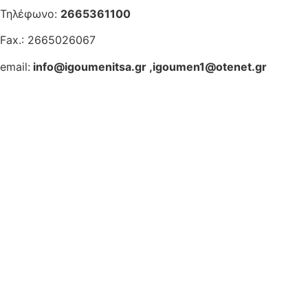
Τηλέφωνο:
2665361100
Fax.: 2665026067
email:
info@igoumenitsa.gr
,
igoumen1@otenet.gr
Ηλεκτρονικές Υπηρεσίες
Δωρέαν Wi-Fi
Οδηγός Δικαιολογητικών
Έξυπνες Εφαρμογές
Εθελοντισμός
ΕΣΠΑ
Κέντρο Κοινότητας