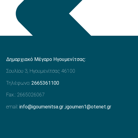
Δημαρχιακό Μέγαρο Ηγουμενίτσας:
Σουλίου 3, Ηγουμενίτσας 46100
Τηλέφωνο:
2665361100
Fax.: 2665026067
email:
info@igoumenitsa.gr
,
igoumen1@otenet.gr