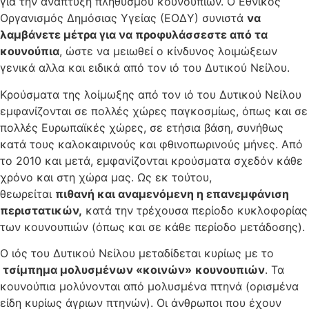
για την ανάπτυξη πληθυσμού κουνουπιών. Ο Εθνικός
Οργανισμός Δημόσιας Υγείας (ΕΟΔΥ) συνιστά
να
λαμβάνετε μέτρα για να προφυλάσσεστε από τα
κουνούπια
, ώστε να μειωθεί ο κίνδυνος λοιμώξεων
γενικά αλλα και ειδικά από τον ιό του Δυτικού Νείλου.
Κρούσματα της λοίμωξης από τον ιό του Δυτικού Νείλου
εμφανίζονται σε πολλές χώρες παγκοσμίως, όπως και σε
πολλές Ευρωπαϊκές χώρες, σε ετήσια βάση, συνήθως
κατά τους καλοκαιρινούς και φθινοπωρινούς μήνες. Από
το 2010 και μετά, εμφανίζονται κρούσματα σχεδόν κάθε
χρόνο και στη χώρα μας. Ως εκ τούτου,
θεωρείται
πιθανή και αναμενόμενη η επανεμφάνιση
περιστατικών,
κατά την τρέχουσα περίοδο κυκλοφορίας
των κουνουπιών (όπως και σε κάθε περίοδο μετάδοσης).
Ο ιός του Δυτικού Νείλου μεταδίδεται κυρίως με το
τσίμπημα μολυσμένων «κοινών»
κουνουπιών
. Τα
κουνούπια μολύνονται από μολυσμένα πτηνά (ορισμένα
είδη κυρίως άγριων πτηνών). Οι άνθρωποι που έχουν