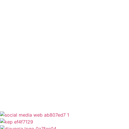
Οδηγός Δικαιολογητικών
Έξυπνες Εφαρμογές
Εθελοντισμός
ΕΣΠΑ
Κέντρο Κοινότητας
Newsletter
Όροι Χρήσης
Δήλωση Προσβασιμότητας