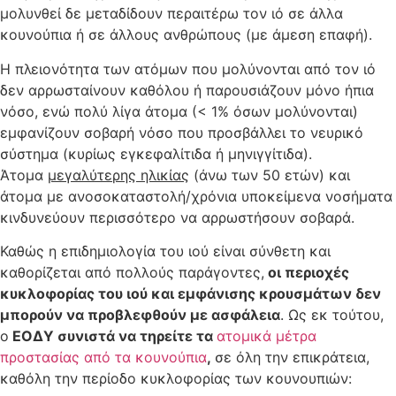
μολυνθεί δε μεταδίδουν περαιτέρω τον ιό σε άλλα
κουνούπια ή σε άλλους ανθρώπους (με άμεση επαφή).
Η πλειονότητα των ατόμων που μολύνονται από τον ιό
δεν αρρωσταίνουν καθόλου ή παρουσιάζουν μόνο ήπια
νόσο, ενώ πολύ λίγα άτομα (< 1% όσων μολύνονται)
εμφανίζουν σοβαρή νόσο που προσβάλλει το νευρικό
σύστημα (κυρίως εγκεφαλίτιδα ή μηνιγγίτιδα).
Άτομα
μεγαλύτερης ηλικίας
(άνω των 50 ετών) και
άτομα με ανοσοκαταστολή/χρόνια υποκείμενα νοσήματα
κινδυνεύουν περισσότερο να αρρωστήσουν σοβαρά.
Καθώς η επιδημιολογία του ιού είναι σύνθετη και
καθορίζεται από πολλούς παράγοντες,
οι περιοχές
κυκλοφορίας του ιού και εμφάνισης κρουσμάτων δεν
μπορούν να προβλεφθούν με ασφάλεια
. Ως εκ τούτου,
o
ΕΟΔΥ συνιστά να τηρείτε τα
ατομικά μέτρα
προστασίας από τα κουνούπια
,
σε όλη την επικράτεια,
καθόλη την περίοδο κυκλοφορίας των κουνουπιών: