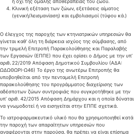
ή όχι της ομαλής αποθεραπείας του ζώου.
Κλινική εξέταση των ζώων, εξετάσεις αίματος
(γενική/λεισμανίαση) και εμβολιασμοί (τύφου κά.)
Ο έλεγχος της παροχής των κτηνιατρικών υπηρεσιών θα
γίνεται καθ’ όλη τη διάρκεια ισχύος της σύμβασης, από
την τριμελή Επιτροπή Παρακολούθησης και Παραλαβής
των Εργασιών (ΕΠΠΕ) που έχει ορίσει ο Δήμος με την υπ’
αριθ
.
22/2019 Απόφαση Δημοτικού Συμβουλίου (ΑΔΑ:
ΩΔΩΘΩΡΙ-Ω46) Το έργο της ανωτέρω Επιτροπής θα
υποβοηθείται από την πενταμελή Επιτροπή
παρακολούθησης του προγράμματος διαχείρισης των
αδέσποτων ζώων συντροφιάς που συγκροτήθηκε με την
υπ’ αριθ. 42/2015 Απόφαση Δημάρχου και η οποία δύναται
να γνωμοδοτεί ή να εισηγείται στην ΕΠΠΕ σχετικά.
Το ιατροφαρμακευτικό υλικό που θα χρησιμοποιηθεί κατά
την παροχή των απαραίτητων υπηρεσιών που
αναφέρονται στην παρούσα, θα πρέπει να είναι επίσημα