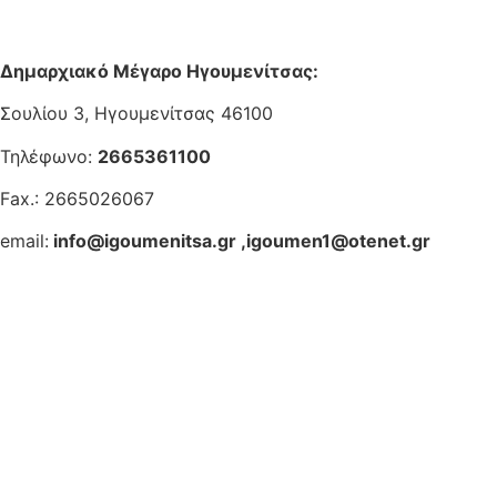
Δημαρχιακό Μέγαρο Ηγουμενίτσας:
Σουλίου 3, Ηγουμενίτσας 46100
Τηλέφωνο:
2665361100
Fax.: 2665026067
email:
info@igoumenitsa.gr
,
igoumen1@otenet.gr
Ηλεκτρονικές Υπηρεσίες
Δωρέαν Wi-Fi
Οδηγός Δικαιολογητικών