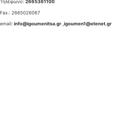
Τηλέφωνο:
2665361100
Fax.: 2665026067
email:
info@igoumenitsa.gr
,
igoumen1@otenet.gr
Ηλεκτρονικές Υπηρεσίες
Δωρέαν Wi-Fi
Οδηγός Δικαιολογητικών
Έξυπνες Εφαρμογές
Εθελοντισμός
ΕΣΠΑ
Κέντρο Κοινότητας