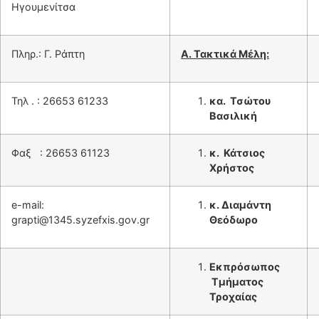
Ηγουμενίτσα
Πληρ.: Γ. Ράπτη
Α. Τακτικά Μέλη:
Τηλ . : 26653 61233
κα.
Τ
σώτου
Βασιλική
Φαξ : 26653 61123
κ.
Κάτσιος
Χρήστος
e-mail:
κ. Διαμάντη
grapti@1345.syzefxis.gov.gr
Θεόδωρο
Εκπρόσωπος
Τμήματος
Τροχαίας