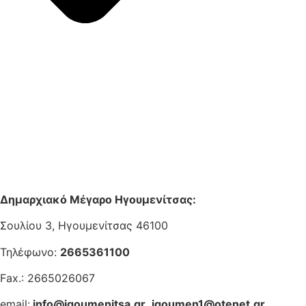
Δημαρχιακό Μέγαρο Ηγουμενίτσας:
Σουλίου 3, Ηγουμενίτσας 46100
Τηλέφωνο:
2665361100
Fax.: 2665026067
email:
info@igoumenitsa.gr
,
igoumen1@otenet.gr