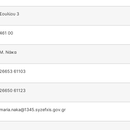
Σουλίου 3
461 00
Μ. Νάκα
26653 61103
26650 61123
maria.naka@1345.syzefxis.gov.gr