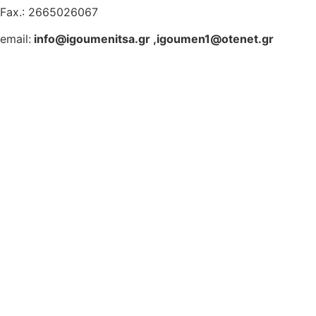
Fax.: 2665026067
email:
info@igoumenitsa.gr
,
igoumen1@otenet.gr
Ηλεκτρονικές Υπηρεσίες
Δωρέαν Wi-Fi
Οδηγός Δικαιολογητικών
Έξυπνες Εφαρμογές
Εθελοντισμός
ΕΣΠΑ
Κέντρο Κοινότητας
Newsletter