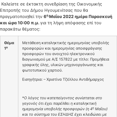
Καλείστε σε έκτακτη συνεδρίαση της Οικονομικής
Επιτροπής του Δήμου Ηγουμενίτσας που θα
η
πραγματοποιηθεί την
6
Μαΐου 2022 ημέρα Παρασκευή
και ώρα 10:00 π.μ.
για τη λήψη απόφασης επί του
παρακάτω θέματος:
Θέμα
Μετάθεση καταληκτικής ημερομηνίας υποβολής
ο
1
προσφορών και ημερομηνίας αποσφράγισης
προσφορών του ανοιχτού ηλεκτρονικού
διαγωνισμού με Α/Σ 157822 με τίτλο: Προμήθεια
γραφικής ύλης, υλικών μηχανοργάνωσης και
φωτοτυπικού χαρτιού.
Εισηγήτρια: – Χριστίνα Τζέλλου Αντιδήμαρχος
*
Ο λόγος του κατεπείγοντος συνίσταται στο
γεγονός ότι έχει παρέλθει η καταληκτική
η
ημερομηνία υποβολής προσφορών (η 4
Μαΐου
)
και το σύστημα του ΕΣΗΔΗΣ έχει κλειδώσει με